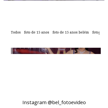
Jéssica Diniz
Todos
foto de 15 anos
foto de 15 anos belém
fotografi
Instagram @bel_fotoevideo