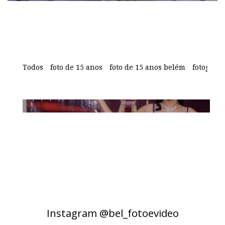
Jéssica Diniz
Todos
foto de 15 anos
foto de 15 anos belém
fotografi
Instagram @bel_fotoevideo