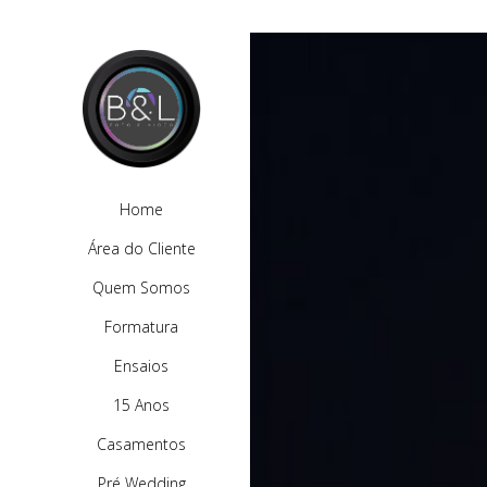
Home
Área do Cliente
Quem Somos
Formatura
Ensaios
15 Anos
Casamentos
Pré Wedding