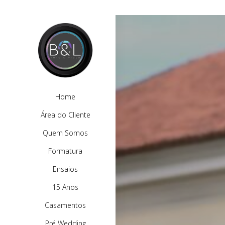
Home
Área do Cliente
Quem Somos
Formatura
Ensaios
15 Anos
Casamentos
Pré Wedding