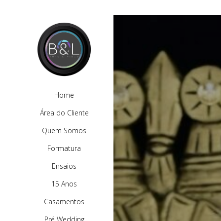
Home
Área do Cliente
Quem Somos
Formatura
Ensaios
15 Anos
Casamentos
Pré Wedding