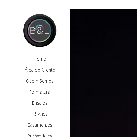
Home
Área do Cliente
Quem Somos
Formatura
Ensaios
15 Anos
Casamentos
Pré Wedding