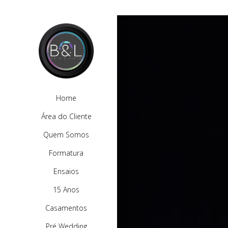
Home
Área do Cliente
Quem Somos
Formatura
Ensaios
15 Anos
Casamentos
Pré Wedding